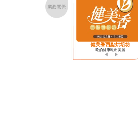
健美香西點烘培坊
吃的健康吃出美麗