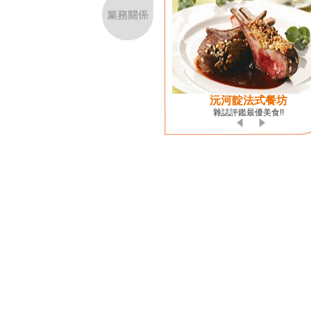
沅河靛法式餐坊
雜誌評鑑最優美食!!